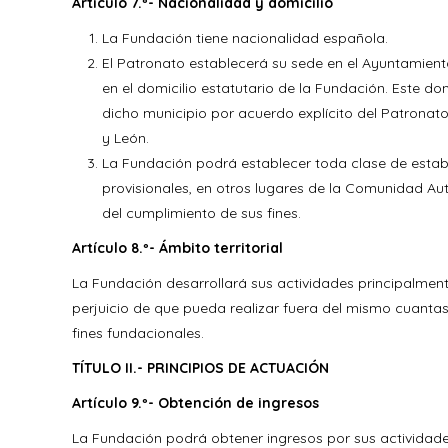
Artículo 7.º- Nacionalidad y domicilio
La Fundación tiene nacionalidad española.
El Patronato establecerá su sede en el Ayuntamiento
en el domicilio estatutario de la Fundación. Este do
dicho municipio por acuerdo explícito del Patronat
y León.
La Fundación podrá establecer toda clase de esta
provisionales, en otros lugares de la Comunidad Aut
del cumplimiento de sus fines.
Artículo 8.º- Ámbito territorial
La Fundación desarrollará sus actividades principalment
perjuicio de que pueda realizar fuera del mismo cuantas
fines fundacionales.
TÍTULO II.- PRINCIPIOS DE ACTUACIÓN
Artículo 9.º- Obtención de ingresos
La Fundación podrá obtener ingresos por sus actividades 