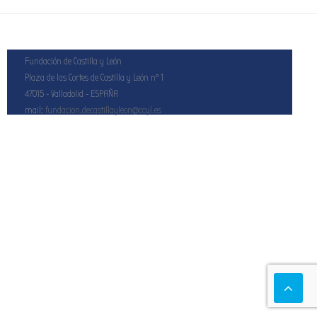
Fundación de Castilla y León
Plaza de las Cortes de Castilla y León nº 1
47015 - Valladolid - ESPAÑA
mail:
fundacion.decastillayleon@ccyl.es